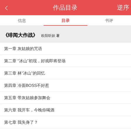
作品目录
逆序

信息
目录
书评
《绯闻大作战》
欧阳听妖
著
第一章 灰姑娘的咒语
第二章 “冰山”初现，好戏即将登场
第三章 林“冰山”的回忆
第四章 冷面BOSS不好惹
第五章 带灰姑娘参加舞会
第六章 我开车，今晚你喝酒
第七章 我失身了？