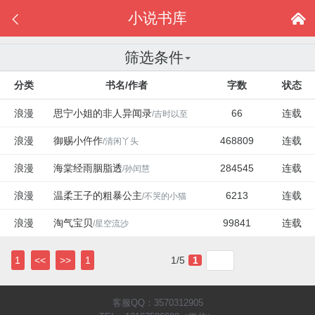
小说书库


筛选条件
分类
书名/作者
字数
状态
浪漫
思宁小姐的非人异闻录
66
连载
/吉时以至
浪漫
御赐小仵作
468809
连载
/清闲丫头
浪漫
海棠经雨胭脂透
284545
连载
/孙闰慧
浪漫
温柔王子的粗暴公主
6213
连载
/不哭的小猫
浪漫
淘气宝贝
99841
连载
/星空流沙
1
<<
>>
1
1/5
1
客服QQ：3570312905