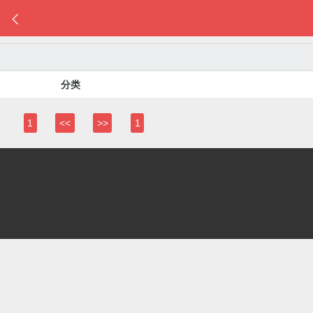

分类
1
<<
>>
1