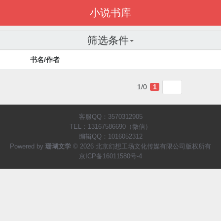
小说书库
筛选条件
书名/作者
1/0
1
客服QQ：3570312905
TEL：13167586690（微信）
编辑QQ：1016052312
Powered by
珊瑚文学
© 2026 北京幻想工场文化传媒有限公司版权所有
京ICP备16011580号-4