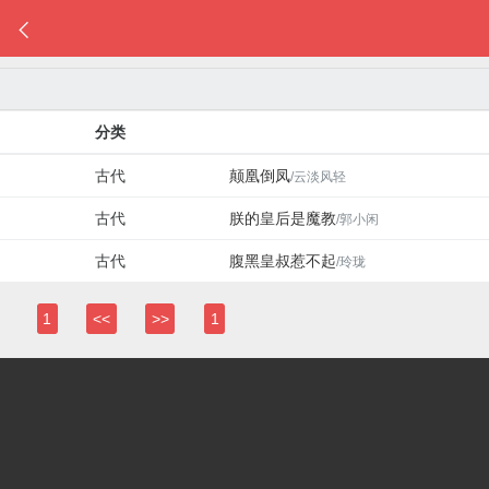

分类
古代
颠凰倒凤
/云淡风轻
古代
朕的皇后是魔教
/郭小闲
古代
腹黑皇叔惹不起
/玲珑
1
<<
>>
1