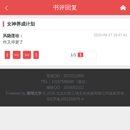
书评回复


女神养成计划
2023-09-27 18:47:41
风隐莲动：
咋又停更了
1
<<
>>
1
1/1
1
客服QQ：3570312905
TEL：13167586690（微信）
编辑QQ：1016052312
Powered by
珊瑚文学
© 2026 北京幻想工场文化传媒有限公司版权所有
京ICP备16011580号-4