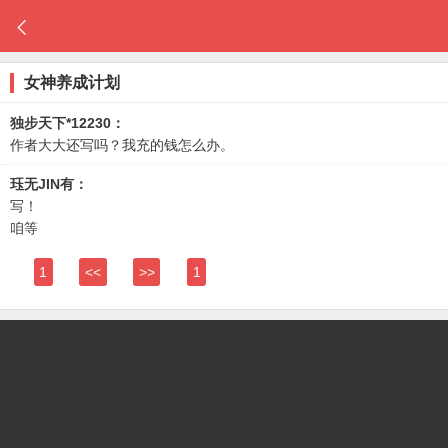

女神养成计划
独步天下*12230：
作者大大还写吗？我充的钱怎么办。
珏无JIN有：
写！
咱等
1
<<
>>
1