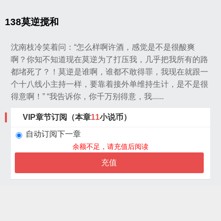
138莫逆搅和
沈南枝冷笑着问：“怎么样啊许酒，感觉是不是很酸爽
啊？你知不知道现在莫逆为了打压我，几乎把我所有的路
都堵死了？！莫逆是谁啊，谁都不敢得罪，我现在就跟一
个十八线小主持一样，要靠着接外单维持生计，是不是很
得意啊！” “我告诉你，你千万别得意，我......
VIP章节订阅（本章
11
小说币）
自动订阅下一章
余额不足，请充值后阅读
充值