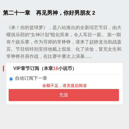
第二十一章 再见男神，你好男朋友 2
《来！你的篮球梦》，是八站推出的全新综艺节目，由大
曜俱乐部的“女神计划”蜕化而来，令人耳目一新。 第一期
有个娱乐赛，作为导师的常铮铮，请来了赵静龙当助战嘉
宾。节目组特别安排他戴上假发、化了浓妆，冒充女生和
常铮铮并肩作战，在比赛中屡次上演暴......
VIP章节订阅（本章
16
小说币）
自动订阅下一章
余额不足，请充值后阅读
充值