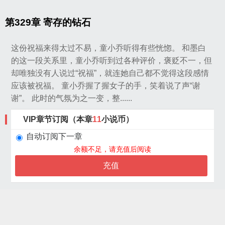
第329章 寄存的钻石
这份祝福来得太过不易，童小乔听得有些恍惚。 和墨白
的这一段关系里，童小乔听到过各种评价，褒贬不一，但
却唯独没有人说过“祝福”，就连她自己都不觉得这段感情
应该被祝福。 童小乔握了握女子的手，笑着说了声“谢
谢”。 此时的气氛为之一变，整......
VIP章节订阅（本章
11
小说币）
自动订阅下一章
余额不足，请充值后阅读
充值