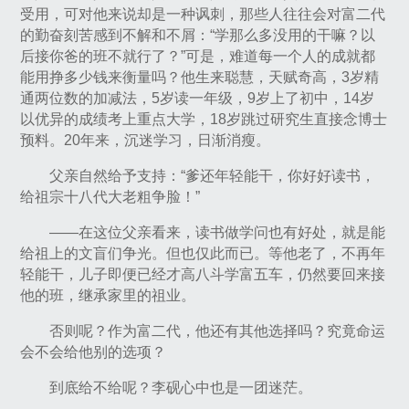
受用，可对他来说却是一种讽刺，那些人往往会对富二代
的勤奋刻苦感到不解和不屑：“学那么多没用的干嘛？以
后接你爸的班不就行了？”可是，难道每一个人的成就都
能用挣多少钱来衡量吗？他生来聪慧，天赋奇高，3岁精
通两位数的加减法，5岁读一年级，9岁上了初中，14岁
以优异的成绩考上重点大学，18岁跳过研究生直接念博士
预料。20年来，沉迷学习，日渐消瘦。
父亲自然给予支持：“爹还年轻能干，你好好读书，
给祖宗十八代大老粗争脸！”
——在这位父亲看来，读书做学问也有好处，就是能
给祖上的文盲们争光。但也仅此而已。等他老了，不再年
轻能干，儿子即便已经才高八斗学富五车，仍然要回来接
他的班，继承家里的祖业。
否则呢？作为富二代，他还有其他选择吗？究竟命运
会不会给他别的选项？
到底给不给呢？李砚心中也是一团迷茫。