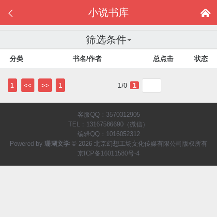
小说书库


筛选条件
分类
书名/作者
总点击
状态
1
<<
>>
1
1/0
1
客服QQ：3570312905
TEL：13167586690（微信）
编辑QQ：1016052312
Powered by
珊瑚文学
© 2026 北京幻想工场文化传媒有限公司版权所有
京ICP备16011580号-4