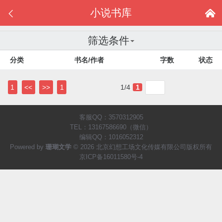
小说书库


筛选条件
分类
书名/作者
字数
状态
1
<<
>>
1
1/4
1
客服QQ：3570312905
TEL：13167586690（微信）
编辑QQ：1016052312
Powered by
珊瑚文学
© 2026 北京幻想工场文化传媒有限公司版权所有
京ICP备16011580号-4