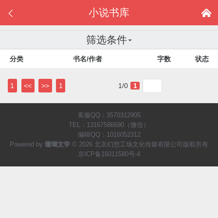
小说书库


筛选条件
分类
书名/作者
字数
状态
1
<<
>>
1
1/0
1
客服QQ：3570312905
TEL：13167586690（微信）
编辑QQ：1016052312
Powered by
珊瑚文学
© 2026 北京幻想工场文化传媒有限公司版权所有
京ICP备16011580号-4